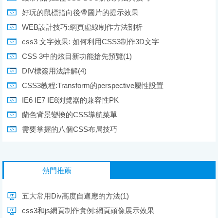
好玩的鼠標指向後帶圖片的提示效果
WEB設計技巧:網頁虛線制作方法剖析
css3 文字效果: 如何利用CSS3制作3D文字
CSS 3中的炫目新功能搶先預覽(1)
DIV標簽用法詳解(4)
CSS3教程:Transform的perspective屬性設置
IE6 IE7 IE8浏覽器的兼容性PK
蘭色背景變換的CSS導航菜單
需要掌握的八個CSS布局技巧
熱門推薦
五大常用Div高度自適應的方法(1)
css3和js網頁制作實例:網頁頭像展示效果