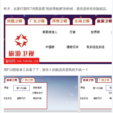
昨天，在家打開IE7浏覽器看“視頻導航網”的時候，發現居然有排版錯誤。
用F12開發者工具看了下，發現 li 的默認高度既然不統一？