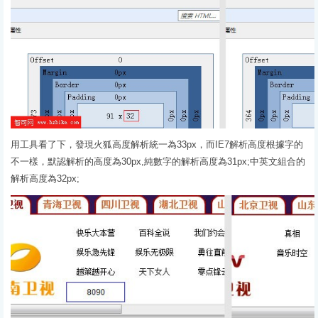
用工具看了下，發現火狐高度解析統一為33px，而IE7解析高度根據字的
不一樣，默認解析的高度為30px,純數字的解析高度為31px;中英文組合的
解析高度為32px;