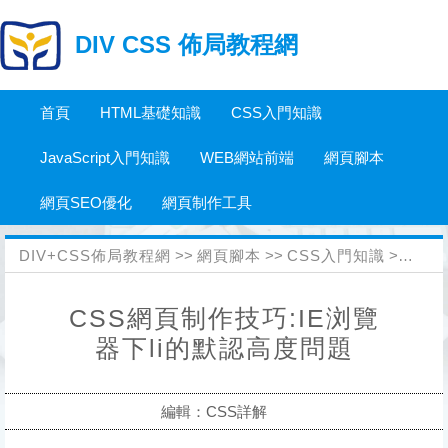
DIV CSS 佈局教程網
首頁
HTML基礎知識
CSS入門知識
JavaScript入門知識
WEB網站前端
網頁腳本
網頁SEO優化
網頁制作工具
DIV+CSS佈局教程網
>>
網頁腳本
>>
CSS入門知識
>>
CS
CSS網頁制作技巧:IE浏覽
器下li的默認高度問題
編輯：CSS詳解