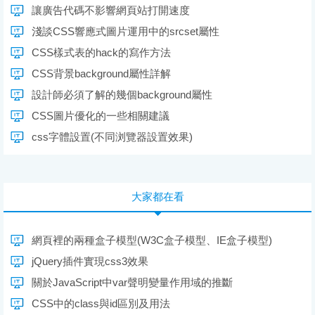
讓廣告代碼不影響網頁站打開速度
淺談CSS響應式圖片運用中的srcset屬性
CSS樣式表的hack的寫作方法
CSS背景background屬性詳解
設計師必須了解的幾個background屬性
CSS圖片優化的一些相關建議
css字體設置(不同浏覽器設置效果)
大家都在看
網頁裡的兩種盒子模型(W3C盒子模型、IE盒子模型)
jQuery插件實現css3效果
關於JavaScript中var聲明變量作用域的推斷
CSS中的class與id區別及用法