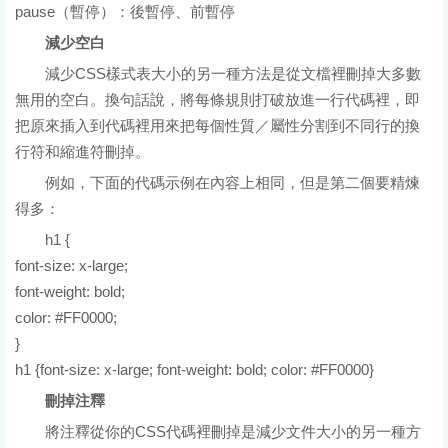
pause（暫停）：後暫停、前暫停
減少空白
減少CSS樣式表大小的另一種方法是從文檔裡刪掉大多數
無用的空白。換句話說，將每條規則打破放進一行代碼裡，即
把原來插入到代碼裡用來把每個性質／屬性分割到不同行的換
行符和縮進符刪掉。
例如，下面的代碼示例在內容上相同，但是第二個要精煉
得多：
h1 {
font-size: x-large;
font-weight: bold;
color: #FF0000;
}
h1 {font-size: x-large; font-weight: bold; color: #FF0000}
刪掉注釋
將注釋從你的CSS代碼裡刪掉是減少文件大小的另一種方