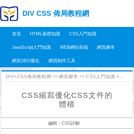
DIV CSS 佈局教程網
首頁
HTML基礎知識
CSS入門知識
JavaScript入門知識
WEB網站前端
網頁腳本
網頁SEO優化
網頁制作工具
DIV+CSS佈局教程網
>>
網頁腳本
>>
CSS入門知識
>>
CS
CSS縮寫優化CSS文件的
體積
編輯：CSS詳解