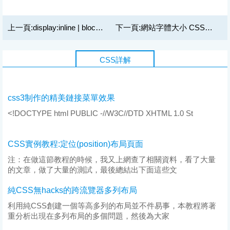
上一頁:
display:inline | block |inline-block
下一頁:
網站字體大小 CSS該重新改寫？
CSS詳解
css3制作的精美鏈接菜單效果
<!DOCTYPE html PUBLIC -//W3C//DTD XHTML 1.0 St
CSS實例教程:定位(position)布局頁面
注：在做這節教程的時候，我又上網查了相關資料，看了大量
的文章，做了大量的測試，最後總結出下面這些文
純CSS無hacks的跨流覽器多列布局
利用純CSS創建一個等高多列的布局並不件易事，本教程將著
重分析出現在多列布局的多個問題，然後為大家