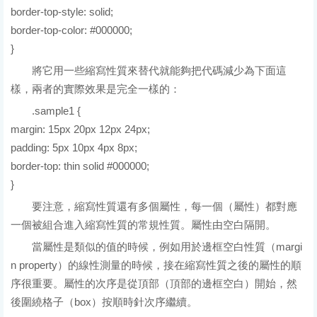
border-top-style: solid;
border-top-color: #000000;
}
將它用一些縮寫性質來替代就能夠把代碼減少為下面這
樣，兩者的實際效果是完全一樣的：
.sample1 {
margin: 15px 20px 12px 24px;
padding: 5px 10px 4px 8px;
border-top: thin solid #000000;
}
要注意，縮寫性質還有多個屬性，每一個（屬性）都對應
一個被組合進入縮寫性質的常規性質。屬性由空白隔開。
當屬性是類似的值的時候，例如用於邊框空白性質（margi
n property）的線性測量的時候，接在縮寫性質之後的屬性的順
序很重要。屬性的次序是從頂部（頂部的邊框空白）開始，然
後圍繞格子（box）按順時針次序繼續。