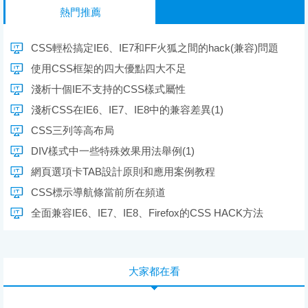
熱門推薦
CSS輕松搞定IE6、IE7和FF火狐之間的hack(兼容)問題
使用CSS框架的四大優點四大不足
淺析十個IE不支持的CSS樣式屬性
淺析CSS在IE6、IE7、IE8中的兼容差異(1)
CSS三列等高布局
DIV樣式中一些特殊效果用法舉例(1)
網頁選項卡TAB設計原則和應用案例教程
CSS標示導航條當前所在頻道
全面兼容IE6、IE7、IE8、Firefox的CSS HACK方法
大家都在看