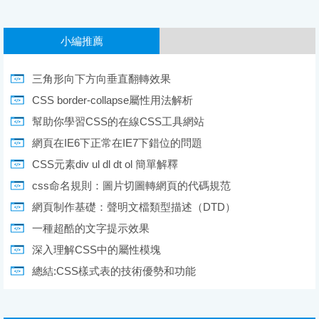
小編推薦
三角形向下方向垂直翻轉效果
CSS border-collapse屬性用法解析
幫助你學習CSS的在線CSS工具網站
網頁在IE6下正常在IE7下錯位的問題
CSS元素div ul dl dt ol 簡單解釋
css命名規則：圖片切圖轉網頁的代碼規范
網頁制作基礎：聲明文檔類型描述（DTD）
一種超酷的文字提示效果
深入理解CSS中的屬性模塊
總結:CSS樣式表的技術優勢和功能