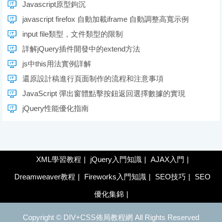
Javascript原型鉤沉
javascript firefox 自動加載iframe 自動調整高寬示例
input file類型，文件類型的限制
詳解jQuery插件開發中的extend方法
js中this用法實例詳解
還原設計稿進行頁面制作的流程和注意事項
JavaScript 彈出窗體點擊按鈕返回選擇數據的實現
jQuery性能優化指南
XML學習教程
|
jQuery入門知識
|
AJAX入門
|
Dreamweaver教程
|
Fireworks入門知識
|
SEO技巧
|
SEO
優化集錦
|
Copyright ©
DIV+CSS佈局教程網
All Rights Reserved