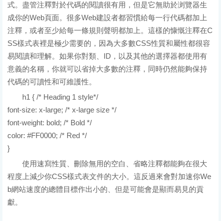
式。盡管注釋對於代碼的閱讀很有用，但是它無助於浏覽器生
成你的Web頁面。很多Web建設者都習慣給每一行代碼都加上
注釋，或者至少給每一條規則聲明都加上。這樣的慷慨注釋在C
SS樣式表裡是極少需要的，因為大多數CSS性質和屬性都很容
易閱讀和理解。如果你對類、ID，以及其他的選擇器都使用有
意義的名稱，你就可以省掉大多數的注釋，同時仍然能夠保持
代碼的可讀性和可維護性。
h1 { /* Heading 1 style*/
font-size: x-large; /* x-large size */
font-weight: bold; /* Bold */
color: #FF0000; /* Red */
}
使用速寫性質、刪除無用的空白、省略注釋都能夠在很大
程度上減少你CSS樣式表文件的大小。這反過來會對加速你We
b網站速度的總體目標作出小的、但是可能會是顯而易見的貢
獻。