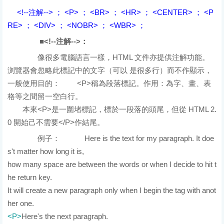
<!--注解--> ； <P> ； <BR> ； <HR> ； <CENTER> ； <P
RE> ； <DIV> ； <NOBR> ； <WBR> ；
■<!--注解-->：
像很多電腦語言一樣，HTML 文件亦提供注解功能。
浏覽器會忽略此標記中的文字（可以 是很多行）而不作顯示，
一般使用目的：
<P>稱為段落標記。作用：為字、畫、表
格等之間留一空白行。
本來<P>是一圍堵標記，標於一段落的頭尾，但從 HTML 2.
0 開始己不需要</P>作結尾。
例子：
原始碼
Here is the text for my paragraph. It doe
s't matter how long it is,
how many space are between the words or when I decide to hit t
he return key.
It will create a new paragraph only when I begin the tag with anot
her one.
<P>
Here's the next paragraph.
顯示結果