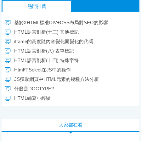
熱門推薦
基於XHTML標准DIV+CSS布局對SEO的影響
HTML語言剖析(十三) 其他標記
iframe的高度隨內容變化而變化的代碼
HTML語言剖析(八) 表單標記
HTML語言剖析(十四) 特殊字符
Html中Select在JS中的操作
JS獲取網頁中HTML元素的幾種方法分析
什麼是DOCTYPE?
HTML編寫小經驗
大家都在看