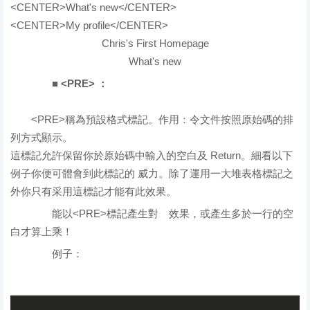
<CENTER>What's new</CENTER>
<CENTER>My profile</CENTER>
結果
Chris's First Homepage
What's new
■ <PRE> ：
<PRE>稱為預設格式標記。作用：令文件按照原始碼的排
列方式顯示。
這標記允許保留你於原始碼中輸入的空白及 Return。細看以下
例子你便可體會到此標記的 威力。除了運用一大堆表格標記之
外你只有采用這標記才能有此效果。
能以<PRE>標記產生對 效果，或產生多於一行的空
白才算上乘！
例子：
原始碼