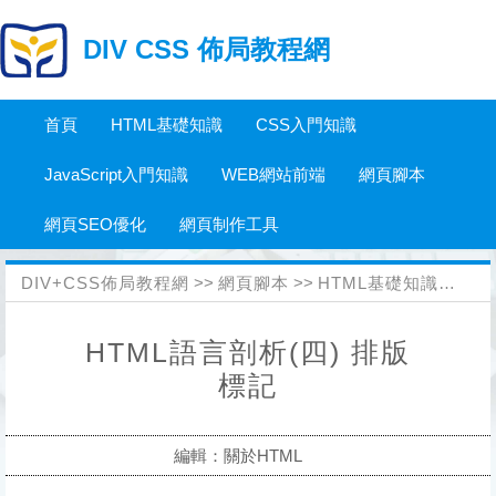
DIV CSS 佈局教程網
首頁
HTML基礎知識
CSS入門知識
JavaScript入門知識
WEB網站前端
網頁腳本
網頁SEO優化
網頁制作工具
DIV+CSS佈局教程網
>>
網頁腳本
>>
HTML基礎知識
>>
關於
HTML語言剖析(四) 排版
標記
編輯：關於HTML