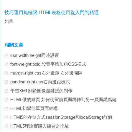
技巧運用無極限 HTML表格使用從入門到精通
如果
相關文章
css width height同時設置
font-weight:bold 設置字體加粗CSS樣式
margin-right css右外邊距 右外邊間隔
padding-right css右內邊距樣式
學習XML關於圖像超鏈接的制作
HTML做的網頁 如何使當前頁面跳轉到另一頁面錨點處
HTML初學簡單頁面結構
HTMl5的存儲方式sessionStorage和localStorage詳解
HTML5理論實踐與練習之拖放