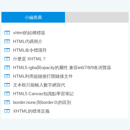
小編推薦
xhtml的結構標簽
HTML代碼簡介
HTML命令標識符
什麼是 XHTML？
HTML5 rgba與opacity的屬性 兼容ie6/7/8/9各浏覽器
HTML利用超鏈接打開鏈接文件
文本框只能輸入數字網頁代
HTML5 Canvas知識點學習筆記
border:none;與border:0;的區別
XHTML的標准定義