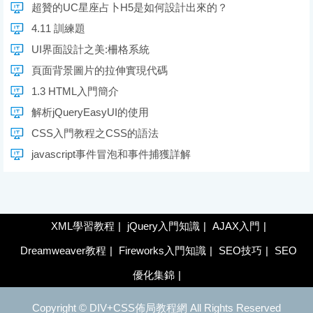
超贊的UC星座占卜H5是如何設計出來的？
4.11 訓練題
UI界面設計之美:柵格系統
頁面背景圖片的拉伸實現代碼
1.3 HTML入門簡介
解析jQueryEasyUI的使用
CSS入門教程之CSS的語法
javascript事件冒泡和事件捕獲詳解
XML學習教程
|
jQuery入門知識
|
AJAX入門
|
Dreamweaver教程
|
Fireworks入門知識
|
SEO技巧
|
SEO
優化集錦
|
Copyright ©
DIV+CSS佈局教程網
All Rights Reserved