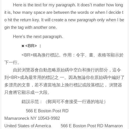
Here is the text for my paragraph. It does't matter how long
it is, how many space are between the words or when I decide t
o hit the return key. It will create a new paragraph only when I be
gin the tag with another one.
Here's the next paragraph.
■ <BR> ：
<BR>稱為換行標記。作用：令字、畫、表格等顯示於
下一行。
由於浏覽器會自動忽略原始碼中空白和換行的部分，這令
到<BR>成為最常用的標記之 一。因為無論你在原始碼中編好了
多漂亮的文章，若不適當地加上換行標記或段落標記， 浏覽器
只會將它顯示成一大段。
錯誤示范：（郵局可不會接受一行過的地址）
原始碼
566 E Boston Post RD
Mamaroneck NY 10543-9982
United States of America
結果
566 E Boston Post RD Mamaron