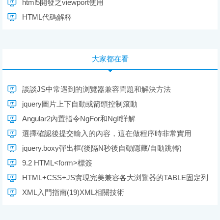
html5開發之viewport使用
HTML代碼解釋
大家都在看
談談JS中常遇到的浏覽器兼容問題和解決方法
jquery圖片上下自動或箭頭控制滾動
Angular2內置指令NgFor和NgIf詳解
選擇確認後提交輸入的內容，這在做程序時非常實用
jquery.boxy彈出框(後隔N秒後自動隱藏/自動跳轉)
9.2 HTML<form>標簽
HTML+CSS+JS實現完美兼容各大浏覽器的TABLE固定列
XML入門指南(19)XML相關技術