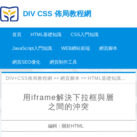
DIV CSS 佈局教程網
首頁
HTML基礎知識
CSS入門知識
JavaScript入門知識
WEB網站前端
網頁腳本
網頁SEO優化
網頁制作工具
DIV+CSS佈局教程網
>>
網頁腳本
>>
HTML基礎知識
>>
關於
用iframe解決下拉框與層
之間的沖突
編輯：關於HTML