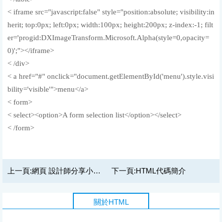
< iframe src="javascript:false" style="position:absolute; visibility:in
herit; top:0px; left:0px; width:100px; height:200px; z-index:-1; filt
er='progid:DXImageTransform.Microsoft.Alpha(style=0,opacity=
0)';"></iframe>
< /div>
< a href="#" onclick="document.getElementById('menu').style.visi
bility='visible'">menu</a>
< form>
< select><option>A form selection list</option></select>
< /form>
上一頁:
網頁 設計師分享小貼士：避免使用黑色
下一頁:
HTML代碼簡介
關於HTML