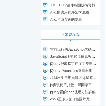
XMLHTTP組件相關技術資料
Ajax的應用程序架構匯總
Ajax光環背後的隱患
大家都在看
當前流行的JavaScript代碼風格指南
JavaScript函數節流概念與用法實例詳解
jQuery截取指定長度字符串的實現原理及代碼
jQuery中:contains選擇器用法實例教程
根據出生日期自動取得星座的js代碼
js實現簡單折疊、展開菜單的方法
jquery裡的each使用方法詳解
css3圓形頭像（當圖片寬高不相等時）