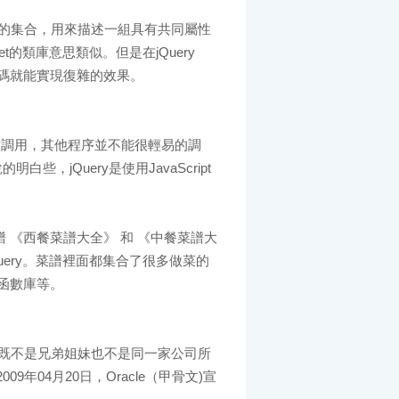
的集合，用來描述一組具有共同屬性
t的類庫意思類似。但是在jQuery
碼就能實現復雜的效果。
t可以任意調用，其他程序並不能很輕易的調
白些，jQuery是使用JavaScript
譜 《西餐菜譜大全》 和 《中餐菜譜大
jQuery。菜譜裡面都集合了很多做菜的
函數庫等。
既不是兄弟姐妹也不是同一家公司所
9年04月20日，Oracle（甲骨文)宣