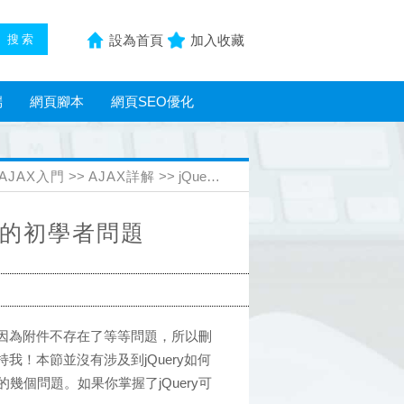
設為首頁
加入收藏
端
網頁腳本
網頁SEO優化
AJAX入門
>>
AJAX詳解
>> jQuery教程:整理的幾個常見的初學者問題
常見的初學者問題
，因為附件不存在了等等問題，所以刪
我！本節並沒有涉及到jQuery如何
個問題。如果你掌握了jQuery可