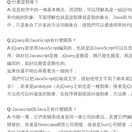
Q:
什麼是類庫？
A:
這是程序中的一個基本概念。所謂類，可以理解為是一組語句
和功能的對象。字面理解也就是說類庫就是類的集合。Java和.Ne
中，只是集合了許多的方法功能集合，使我們可以通過簡單的代
Q:
jQuery與JavaScript有什麼關系？
A:
jQuery是使用JavaScript編寫的，也就是說JavaScrip
用。就好比Javascript是雞，jQuery是雞蛋，雞只能生雞蛋。再說的明
編寫的，就好比雞蛋是雞生的。
如果你還不明白再看看另一個例子：
我們可以把JavaScript比喻成文字，假如使用文字寫了兩本菜
全》，前者是prototype（在jQuery之前也是一種類庫）後者是
方法也可以叫做菜的類庫。在程序裡面呢就叫做類庫，方法庫，
Q:
Javascript與Java又有什麼關系？
A:
乍眼一看，它們有關系或者是同一家公司的產品，其實它們倆
開發的，前者是Netscape網景公司開發，後者是Sun公司開發，200