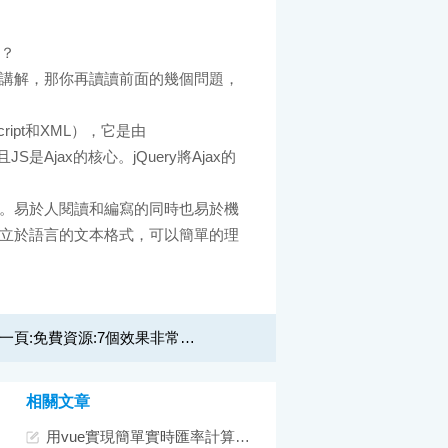
麼？
需要講解，那你再讀讀前面的幾個問題，
vascript和XML），它是由
並且JS是Ajax的核心。jQuery將Ajax的
的數據交換格式。易於人閱讀和編寫的同時也易於機
完全獨立於語言的文本格式，可以簡單的理
一頁:
免費資源:7個效果非常棒的jQuery 3D效果插件
相關文章
用vue實現簡單實時匯率計算功能