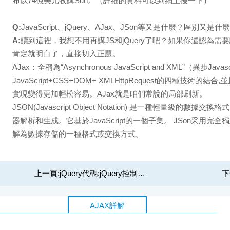
布以74億美元收購Sun。（詳細的資料可以到網上搜一下）
Q:
JavaScript、jQuery、AJax、JSon等又是什麼？區別又是什
A:
讀到這裡，我想不用再講JS和jQuery了吧？如果你還認為
肯定就明白了，直接切入正題。
AJax：全稱為“Asynchronous JavaScript and XML”（異步Ja
JavaScript+CSS+DOM+ XMLHttpRequest的四種技術的結合,
實現變得更加輕松容易。AJax就是咱們常說的局部刷新。
JSON(Javascript Object Notation) 是一種輕量級
器解析和生成。它基於JavaScript的一個子集。 JSon采用
解為數據存儲的一種格式或交換方式。
上一頁:
jQuery代碼:jQuery控制表單裡的回車鍵
下
AJAX詳解