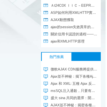
Ａt24C0X ＩＩＣ－EEPROM的keil C操作程序．
ASP如何利用XMLHTTP實現表單的提交以及cookies或session的發送和Referer
AJAX動態獲取
ajax的session失效異常的捕獲
關於信用卡認證的過程——Authorize.net & EPayLink——payment gateway
ajax和XMLHTTP原理
熱門推薦
微軟AJAX CDN服務將提供SSL支持
Ajax並不神秘：揭下各種Ajax控件和類庫的小褲衩
Ajax 和 XML: 五種 Ajax 反模式(3)
msSQL注入通殺，只要有注入點就有系統權限
盛大 sina 共同的選擇：開曼群島
AJAX並不神秘：揭密各種AJAX控件和類庫