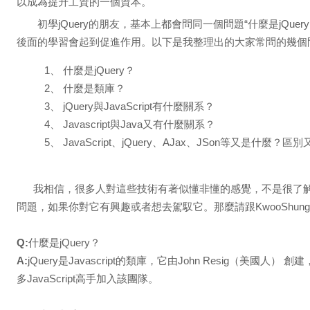
以成為提升工資的一個資本。
初學jQuery的朋友，基本上都會問同一個問題“什麼是jQu
後面的學習會起到促進作用。以下是我整理出的大家常問的幾個
1、 什麼是jQuery？
2、 什麼是類庫？
3、 jQuery與JavaScript有什麼關系？
4、 Javascript與Java又有什麼關系？
5、 JavaScript、jQuery、AJax、JSon等又是什麼？
我相信，很多人對這些技術有著似懂非懂的感覺，不是很了解
問題，如果你對它有興趣或者想去駕馭它。那麼請跟KwooShung來，向
Q:
什麼是jQuery？
A:
jQuery是Javascript的類庫，它由John Resig（美國
多JavaScript高手加入該團隊。