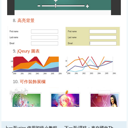
8.
高亮背景
9.
jQeury 圖表
10.
可作裝飾展欄
上一頁:
ajax 使用初級小教程
下一頁:
譯稿：來自國外ThemeForest blog的16個JQUERY視頻教程