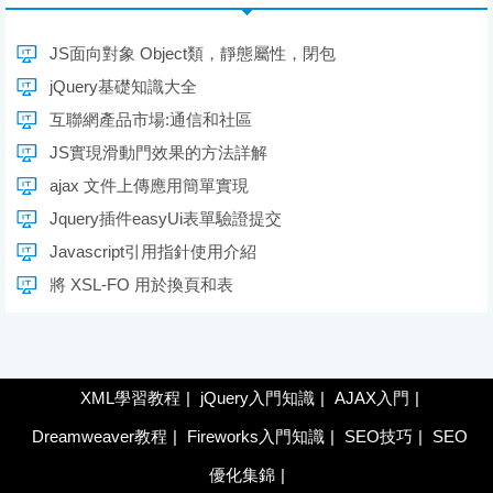
JS面向對象 Object類，靜態屬性，閉包
jQuery基礎知識大全
互聯網產品市場:通信和社區
JS實現滑動門效果的方法詳解
ajax 文件上傳應用簡單實現
Jquery插件easyUi表單驗證提交
Javascript引用指針使用介紹
將 XSL-FO 用於換頁和表
XML學習教程
|
jQuery入門知識
|
AJAX入門
|
Dreamweaver教程
|
Fireworks入門知識
|
SEO技巧
|
SEO
優化集錦
|