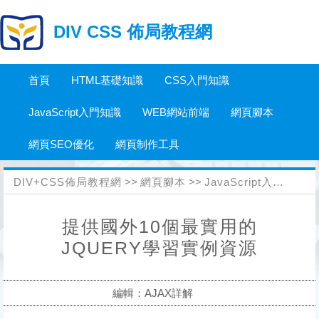
DIV CSS 佈局教程網
首頁
HTML基礎知識
CSS入門知識
JavaScript入門知識
WEB網站前端
網頁腳本
網頁SEO優化
網頁制作工具
DIV+CSS佈局教程網
>>
網頁腳本
>>
JavaScript入門知識
>
提供國外10個最實用的
JQUERY學習實例資源
編輯：AJAX詳解