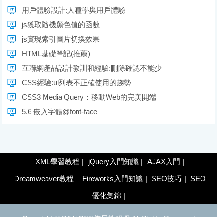
用戶體驗設計:人種學與用戶體驗
js獲取隨機顏色值的函數
js實現索引圖片切換效果
HTML基礎筆記(推薦)
互聯網產品設計教訓和經驗:刪除確認不能少
CSS經驗:ul列表不正確使用的趨勢
CSS3 Media Query：移動Web的完美開端
5.6 嵌入字體@font-face
XML學習教程
|
jQuery入門知識
|
AJAX入門
|
Dreamweaver教程
|
Fireworks入門知識
|
SEO技巧
|
SEO
優化集錦
|