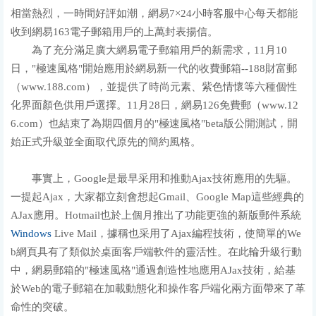
相當熱烈，一時間好評如潮，網易7×24小時客服中心每天都能
收到網易163電子郵箱用戶的上萬封表揚信。
為了充分滿足廣大網易電子郵箱用戶的新需求，11月10
日，"極速風格"開始應用於網易新一代的收費郵箱--188財富郵
（www.188.com），並提供了時尚元素、紫色情懷等六種個性
化界面顏色供用戶選擇。11月28日，網易126免費郵（www.12
6.com）也結束了為期四個月的"極速風格"beta版公開測試，開
始正式升級並全面取代原先的簡約風格。
事實上，Google是最早采用和推動Ajax技術應用的先驅。
一提起Ajax，大家都立刻會想起Gmail、Google Map這些經典的
AJax應用。Hotmail也於上個月推出了功能更強的新版郵件系統
Windows
Live Mail，據稱也采用了Ajax編程技術，使簡單的We
b網頁具有了類似於桌面客戶端軟件的靈活性。在此輪升級行動
中，網易郵箱的"極速風格"通過創造性地應用AJax技術，給基
於Web的電子郵箱在加載動態化和操作客戶端化兩方面帶來了革
命性的突破。