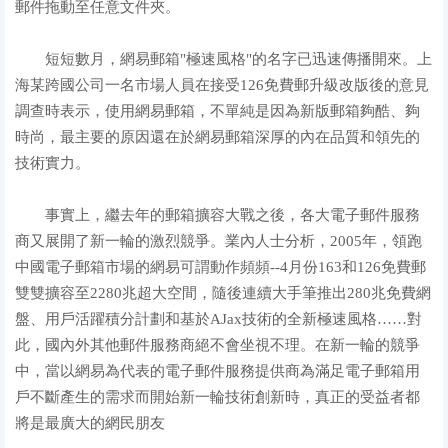
郵件拖動至任意文件夾。
短短數月，網易郵箱"極速風格"的名字已迅速傳播開來。上
海某跨國公司一名市場人員在接受126免費郵升級改版後的意見
調查時表示，使用網易郵箱，不單純是因為新版郵箱夠酷、夠
時尚，最主要的原因還在於網易郵箱深厚的內在品質和領先的
技術實力。
事實上，繼去年的郵箱擴容大戰之後，各大電子郵件服務
商又展開了新一輪的激烈競爭。業內人士分析，2005年，領跑
中國電子郵箱市場的網易可謂動作頻頻--4月份163和126免費郵
雙雙擴容至2280兆超大空間，隨後連續大手筆推出280兆免費網
盤、用戶活躍積分計劃和基於AJax技術的全新極速風格……對
此，國內外其他郵件服務商絕不會坐視不理。在新一輪的競爭
中，當以網易為代表的電子郵件服務提供商為滿足電子郵箱用
戶不斷產生的需求而開始新一輪技術創新時，真正的受益者都
將是最廣大的網民朋友