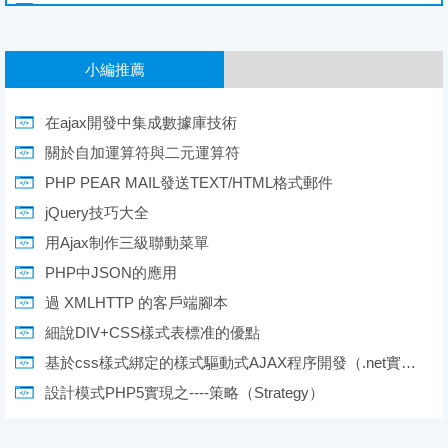
小編推薦
在ajax開發中集成數據庫技術
關於自加運算符與二元運算符
PHP PEAR MAIL發送TEXT/HTML格式郵件
jQuery技巧大全
用Ajax制作三級聯動菜單
PHP中JSON的應用
過 XMLHTTP 的客戶端腳本
細說DIV+CSS樣式表標准的優點
基於css樣式綁定的樣式驅動式AJAX程序開發（.net實現）
設計模式PHP5實現之----策略（Strategy）