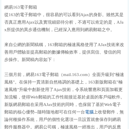
網易163電子郵箱
從163的電子郵箱中，很容易的可以看到Ajax的身影。雖然其是
否真正應用Ajax以及實現細節待分析，不過可以肯定的是，AJa
x所提供的異步通信機制，已經深入應用到網易郵箱之中。
來自公網的新聞稿稱，163郵箱的極速風格使用了AJax技術來改
善用戶體驗並提高郵箱的數據傳輸效率，提供寫信、發信的同
步操作。新聞稿內容如下：
三個月前，網易163電子郵箱（mail.163.com）全面升級到"極速
風格"。在保持一貫清新自然格調的基礎上，163新版郵箱在"極
速風格"升級中創新使用了Ajax技術，令系統響應和頁面加載更
加流暢，使得Web郵箱的工作性能接近基於桌面的客戶端軟件。
新版網易郵箱在采用AJax技術的同時，也保留了基於Web電子
郵箱的核心優勢--隨時隨地都可在任何一台
電腦
上收發郵件，無
論何種操作系統，用戶的個性化選項一旦設置就會保存到網易
郵件服務器中。網易公司稱，極速風格一經推出，用戶的反應