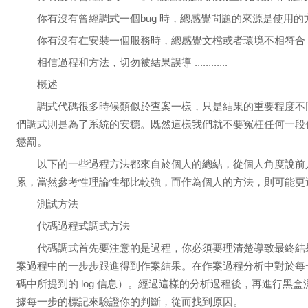
你有沒有曾經調式一個bug 時，總感覺問題的來源是使用的
你有沒有在安裝一個服務時，總感覺文檔或者環境不相符合
相信過程和方法，切勿被結果誤導 ............
概述
調式代碼很多時候類似於查案一樣，只是結果的重要程度不
們調式則是為了系統的安穩。既然這樣我們就不要冤枉任何一段
懲罰。
以下的一些過程方法都來自於個人的總結，從個人角度說前
累，當然參考性理論性都比較強，而作為個人的方法，則可能更適
測試方法
代碼過程式調式方法
代碼調式首先要注意的是過程，你必須要理清楚導致最終結
案過程中的一步步跟進得到作案結果。在作案過程分析中對於每
碼中所提到的 log 信息）。經過這樣的分析過程後，再進行黑
據每一步的標記來驗證你的判斷，從而找到原因。