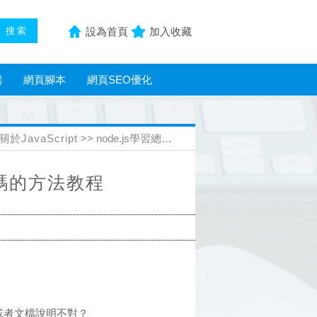
設為首頁
加入收藏
端
網頁腳本
網頁SEO優化
關於JavaScript
>> node.js學習總結之調式代碼的方法教程
代碼的方法教程
或者文檔說明不對？