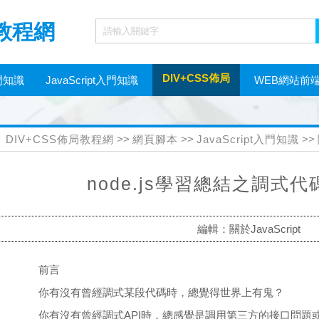
局教程網
DIV+CSS佈局
門知識
JavaScript入門知識
WEB網站前
網頁制作工具
DIV+CSS佈局教程網
>>
網頁腳本
>>
JavaScript入門知識
>>
node.js學習總結之調式
編輯：關於JavaScript
前言
你有沒有曾經調式某段代碼時，總覺得世界上有鬼？
你有沒有曾經調式API時，總感覺是調用第三方的接口問題