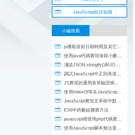
JavaScript綜合知識
小編推薦
js獲取當前日期時間及其它日期操作匯總
使用java代碼實現保留小數點的位數
淺談JSON.stringify()和JOSN.parse()方法的不同
調試JavaScript中正則表達式中遇到的問題
JS實現的通用表單驗證插件完整實例
使用indexOf等在JavaScript的數組中進行元素查找和替換
JavaScript實現文本框中默認顯示背景圖片在獲得焦點後消失的方法
ES6中的數組擴展方法
javascript裡使用php代碼實例教程
使用JavaScript腳本無法直接改變Asp.net中Checkbox控件的Enable屬性的解決方法