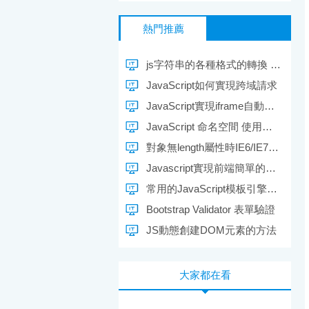
熱門推薦
js字符串的各種格式的轉換 ToString，Format
JavaScript如何實現跨域請求
JavaScript實現iframe自動高度調整和不同主域名跨域
JavaScript 命名空間 使用介紹
對象無length屬性時IE6/IE7中無法將其轉換成偽數組(ArrayLike)
Javascript實現前端簡單的路由實例
常用的JavaScript模板引擎介紹
Bootstrap Validator 表單驗證
JS動態創建DOM元素的方法
大家都在看