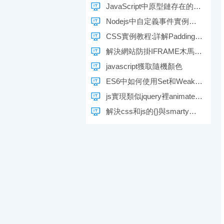
JavaScript中原型鏈存在的問題解析
Nodejs中自定義事件實例教程
CSS實例教程:詳解Padding屬性
解決網站防掛IFRAME木馬的原理
javascript獲取隨機顏色
ES6中如何使用Set和WeakSet
js實現類似jquery裡animate動畫效果的方法
解決css和js的{}與smarty定界符沖突問題的兩種方法