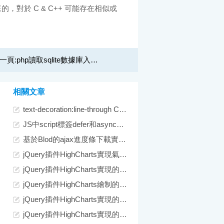
來的，對於 C & C++ 可能存在相似或
一頁:
php讀取sqlite數據庫入門實例教程代碼
相關文章
text-decoration:line-through CSS文字中劃線 刪除線 貫穿線樣式
JS中script標簽defer和async屬性的區別詳解
基於Blod的ajax進度條下載實現示例代碼
jQuery插件HighCharts實現氣泡圖效果示例【附demo源碼】
jQuery插件HighCharts實現的2D堆條狀圖效果示例【附demo源碼下載】
jQuery插件HighCharts繪制的2D堆柱狀圖效果示例【附demo源碼下載】
jQuery插件HighCharts實現的2D條狀圖效果示例【附demo源碼下載】
jQuery插件HighCharts實現的2D面積圖效果示例【附demo源碼下載】