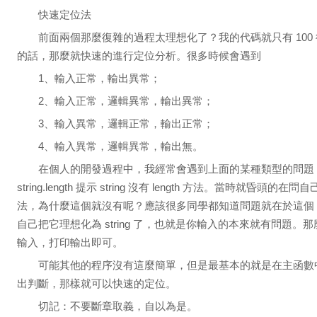
快速定位法
前面兩個那麼復雜的過程太理想化了？我的代碼就只有 100
的話，那麼就快速的進行定位分析。很多時候會遇到
1、輸入正常，輸出異常；
2、輸入正常，邏輯異常，輸出異常；
3、輸入異常，邏輯正常，輸出正常；
4、輸入異常，邏輯異常，輸出無。
在個人的開發過程中，我經常會遇到上面的某種類型的問題，比如
string.length 提示 string 沒有 length 方法。當時就昏頭的在問自
法，為什麼這個就沒有呢？應該很多同學都知道問題就在於這個 strin
自己把它理想化為 string 了，也就是你輸入的本來就有問題
輸入，打印輸出即可。
可能其他的程序沒有這麼簡單，但是最基本的就是在主函數
出判斷，那樣就可以快速的定位。
切記：不要斷章取義，自以為是。