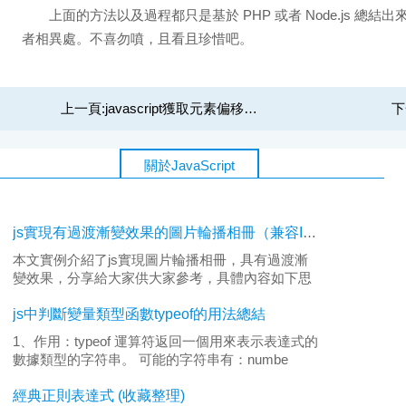
上面的方法以及過程都只是基於 PHP 或者 Node.js 總結出
者相異處。不喜勿噴，且看且珍惜吧。
上一頁:
javascript獲取元素偏移量的方法教程有哪些
下
關於JavaScript
js實現有過渡漸變效果的圖片輪播相冊（兼容IE,ff）
本文實例介紹了js實現圖片輪播相冊，具有過渡漸
變效果，分享給大家供大家參考，具體內容如下思
路很簡單，
js中判斷變量類型函數typeof的用法總結
1、作用：typeof 運算符返回一個用來表示表達式的
數據類型的字符串。 可能的字符串有：numbe
經典正則表達式 (收藏整理)