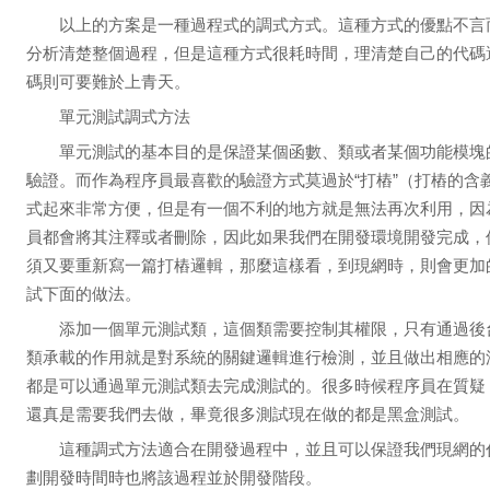
以上的方案是一種過程式的調式方式。這種方式的優點不言
分析清楚整個過程，但是這種方式很耗時間，理清楚自己的代碼
碼則可要難於上青天。
單元測試調式方法
單元測試的基本目的是保證某個函數、類或者某個功能模塊
驗證。而作為程序員最喜歡的驗證方式莫過於“打樁”（打樁的含
式起來非常方便，但是有一個不利的地方就是無法再次利用，因
員都會將其注釋或者刪除，因此如果我們在開發環境開發完成，
須又要重新寫一篇打樁邏輯，那麼這樣看，到現網時，則會更加
試下面的做法。
添加一個單元測試類，這個類需要控制其權限，只有通過後
類承載的作用就是對系統的關鍵邏輯進行檢測，並且做出相應的
都是可以通過單元測試類去完成測試的。很多時候程序員在質疑
還真是需要我們去做，畢竟很多測試現在做的都是黑盒測試。
這種調式方法適合在開發過程中，並且可以保證我們現網的
劃開發時間時也將該過程並於開發階段。