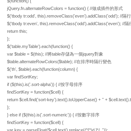
$(function() {
jQuery.fn.alternateRowColors = function() { //做成插件的形式
$('tbody tr:odd', this).removeClass('even').addClass('odd')
$('tbody tr:even', this).removeClass('odd').addClass('even'
return this;
};
$('table.myTable').each(function() {
var $table = $(this); //將table存儲為一個jquery對象
$table.alternateRowColors($table); //在排序時隔行變色
$('th', $table).each(function(column) {
var findSortKey;
if ($(this).is('.sort-alpha')) { //按字母排序
findSortKey = function($cell) {
return $cell.find('sort-key').text().toUpperCase() + '' + $cell.text(
};
} else if ($(this).is('.sort-numeric')) { //按數字排序
findSortKey = function($cell) {
var key = parseFloat($cell.text().replace(/^[^\d.]*/, ''));