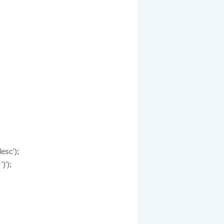
esc');
)');