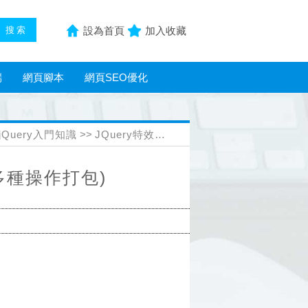
設為首頁
加入收藏
端
網頁腳本
網頁SEO優化
jQuery入門知識
>>
JQuery特效代碼
>> jquery 操作表格實現代
(多種操作打包)