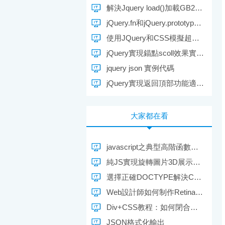
解決Jquery load()加載GB2312頁面時出現亂碼的兩種方案
jQuery.fn和jQuery.prototype區別介紹
使用JQuery和CSS模擬超鏈接的用戶單擊事件的實現代碼
jQuery實現錨點scoll效果實例教程分析
jquery json 實例代碼
jQuery實現返回頂部功能適合不支持js的浏覽器
大家都在看
javascript之典型高階函數應用介紹
純JS實現旋轉圖片3D展示效果
選擇正確DOCTYPE解決CSS在網頁失效問題
Web設計師如何制作Retina顯屏設備的圖片
Div+CSS教程：如何閉合浮動元素？
JSON格式化輸出