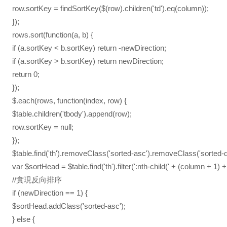
row.sortKey = findSortKey($(row).children('td').eq(column));
});
rows.sort(function(a, b) {
if (a.sortKey < b.sortKey) return -newDirection;
if (a.sortKey > b.sortKey) return newDirection;
return 0;
});
$.each(rows, function(index, row) {
$table.children('tbody').append(row);
row.sortKey = null;
});
$table.find('th').removeClass('sorted-asc').removeClass('sorted-d
var $sortHead = $table.find('th').filter(':nth-child(' + (column + 1) + '
//實現反向排序
if (newDirection == 1) {
$sortHead.addClass('sorted-asc');
} else {