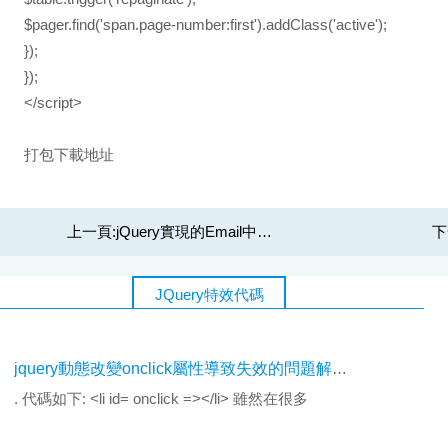
$pager.find('span.page-number:first').addClass('active');
});
});
</script>
打包下載地址
上一頁:
jQuery實現的Email中的收件人效果（按del鍵刪除）
下
JQuery特效代碼
jquery動態改變onclick屬性導致失效的問題解決方法
. 代碼如下: <li id= onclick =></li> 雖然在很多