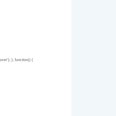
er'); }, function() {