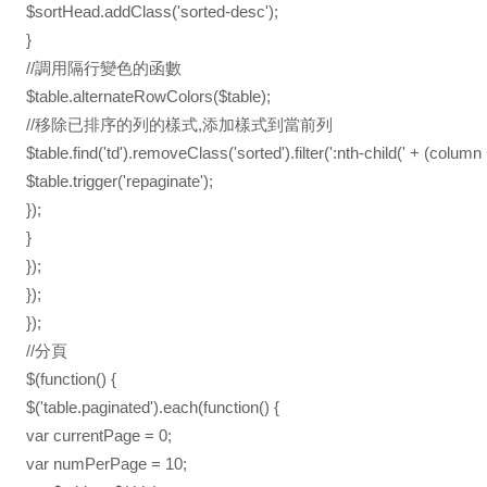
$sortHead.addClass('sorted-desc');
}
//調用隔行變色的函數
$table.alternateRowColors($table);
//移除已排序的列的樣式,添加樣式到當前列
$table.find('td').removeClass('sorted').filter(':nth-child(' + (column 
$table.trigger('repaginate');
});
}
});
});
});
//分頁
$(function() {
$('table.paginated').each(function() {
var currentPage = 0;
var numPerPage = 10;