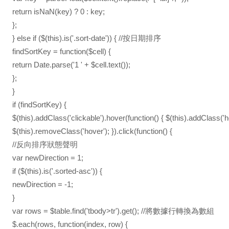
return isNaN(key) ? 0 : key;
};
} else if ($(this).is('.sort-date')) { //按日期排序
findSortKey = function($cell) {
return Date.parse('1 ' + $cell.text());
};
}
if (findSortKey) {
$(this).addClass('clickable').hover(function() { $(this).addClass('hov
$(this).removeClass('hover'); }).click(function() {
//反向排序狀態聲明
var newDirection = 1;
if ($(this).is('.sorted-asc')) {
newDirection = -1;
}
var rows = $table.find('tbody>tr').get(); //將數據行轉換為數組
$.each(rows, function(index, row) {