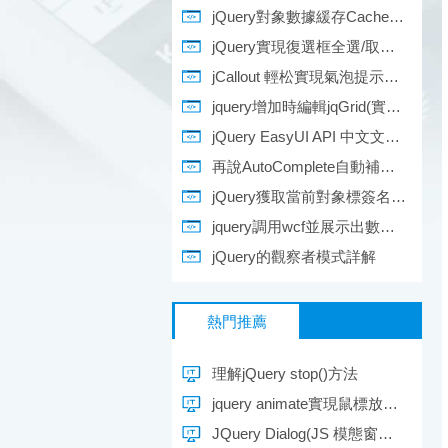
jQuery對象數據緩存Cache原理及jQuery.data詳解
jQuery實現復選框全選/取消全選/反選及獲得選擇的值
jCallout 輕松實現氣泡提示功能
jquery增加時編輯jqGrid(實例代碼)
jQuery EasyUI API 中文文檔 - EasyLoader 加載器
再說AutoComplete自動補全之實現原理
jQuery獲取當前對象標簽名稱的方法
jquery調用wcf並展示出數據的方法
jQuery的觀察者模式詳解
熱門推薦
理解jQuery stop()方法
jquery animate實現鼠標放上去顯示離開隱藏效果
JQuery Dialog(JS 模態窗口,可拖拽的DIV)