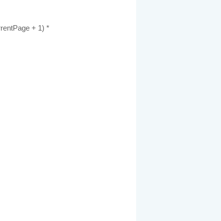
rrentPage + 1) *