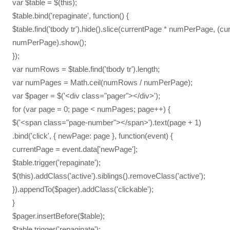
var $table = $(this);
$table.bind('repaginate', function() {
$table.find('tbody tr').hide().slice(currentPage * numPerPage, (cu
numPerPage).show();
});
var numRows = $table.find('tbody tr').length;
var numPages = Math.ceil(numRows / numPerPage);
var $pager = $('<div class="pager"></div>');
for (var page = 0; page < numPages; page++) {
$('<span class="page-number"></span>').text(page + 1)
.bind('click', { newPage: page }, function(event) {
currentPage = event.data['newPage'];
$table.trigger('repaginate');
$(this).addClass('active').siblings().removeClass('active');
}).appendTo($pager).addClass('clickable');
}
$pager.insertBefore($table);
$table.trigger('repaginate');