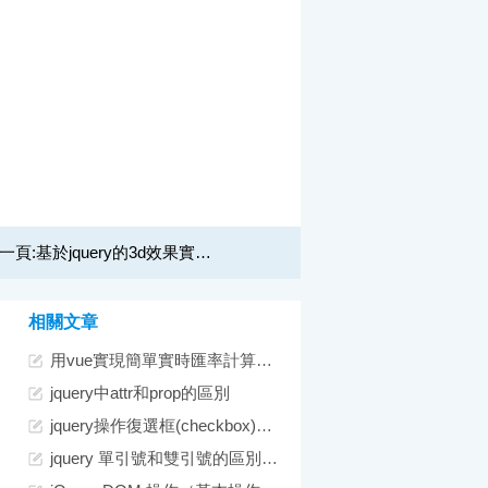
一頁:
基於jquery的3d效果實現代碼
相關文章
用vue實現簡單實時匯率計算功能
jquery中attr和prop的區別
jquery操作復選框(checkbox)的12個小技巧總結
jquery 單引號和雙引號的區別及使用注意