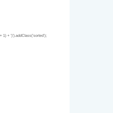
+ 1) + ')').addClass('sorted');