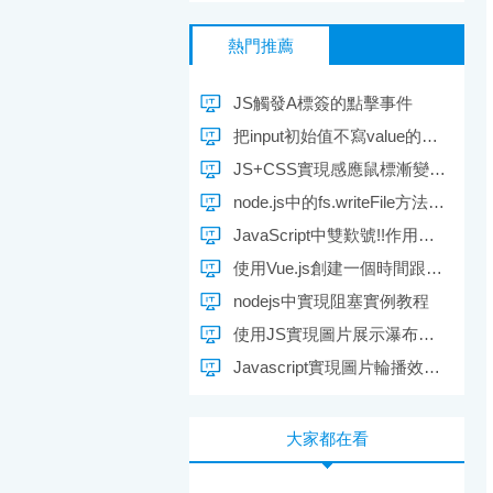
熱門推薦
JS觸發A標簽的點擊事件
把input初始值不寫value的具體實現方法
JS+CSS實現感應鼠標漸變顯示DIV層的方法
node.js中的fs.writeFile方法教程使用說明詳解
JavaScript中雙歎號!!作用示例介紹
使用Vue.js創建一個時間跟蹤的單頁應用
nodejs中實現阻塞實例教程
使用JS實現圖片展示瀑布流效果的實例代碼
Javascript實現圖片輪播效果(二)圖片序列節點的控制實現
大家都在看