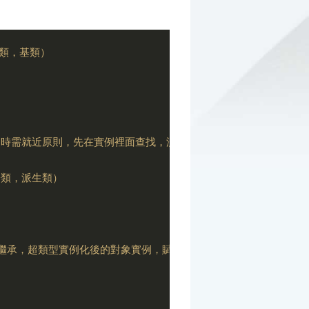
父類，基類）

/當屬性名相同時需就近原則，先在實例裡面查找，沒找到再到原型裡找

（子類，派生類）

//通過原型鏈繼承，超類型實例化後的對象實例，賦值給子類的原型屬性
