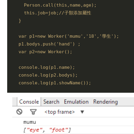
    Person.call(this,name,age);

    this.job=job;//子類添加屬性

  }

  var p1=new Worker('mumu','18','學生'); 

  p1.bodys.push('hand') ;

  var p2=new Worker();

  console.log(p1.name);

  console.log(p2.bodys);

  console.log(p1.showName());