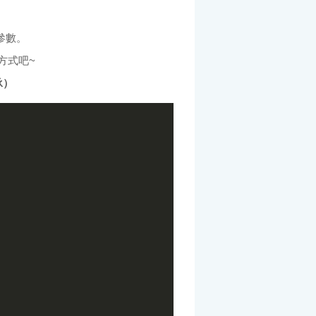
參數。
方式吧~
承）