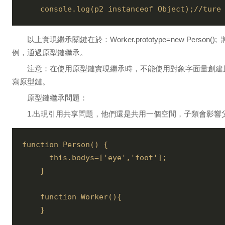
    console.log(p2 instanceof Object);//
以上實現繼承關鍵在於：Worker.prototype=new Person(
例，通過原型鏈繼承。
注意：在使用原型鏈實現繼承時，不能使用對象字面量創建
寫原型鏈。
原型鏈繼承問題：
1.出現引用共享問題，他們還是共用一個空間，子類會影響
function Person() {  

      this.bodys=['eye','foot'];

    }

    function Worker(){ 

    }
