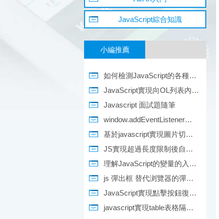
JavaScript綜合知識
小編推薦
如何檢測JavaScript的各種類型
JavaScript實現向OL列表內動態添加LI元素的方法
Javascript 面試題隨筆
window.addEventListener來解決讓一個js事件執行多個函數
基於javascript實現圖片切換效果
JS實現超過長度限制後自動跳轉下一款文本框的方法教程
理解JavaScript的變量的入門教程
js 彈出框 替代浏覽器的彈出框
JavaScript實現點擊按鈕復制指定區域文本(推薦)
javascript實現table表格隔行變色的方法