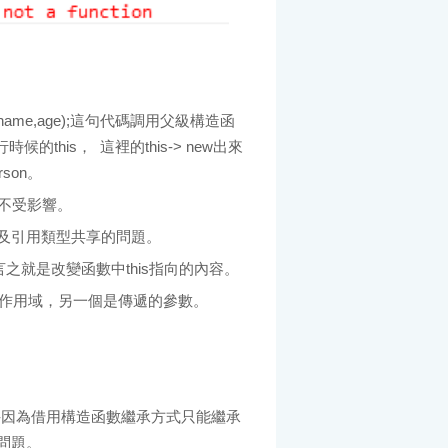
,name,age);這句代碼調用父級構造函
的this， 這裡的this-> new出來
son。
不受影響。
及引用類型共享的問題。
 簡言之就是改變函數中this指向的內容。
函數的作用域，另一個是傳遞的參數。
----因為借用構造函數繼承方式只能繼承
問題。