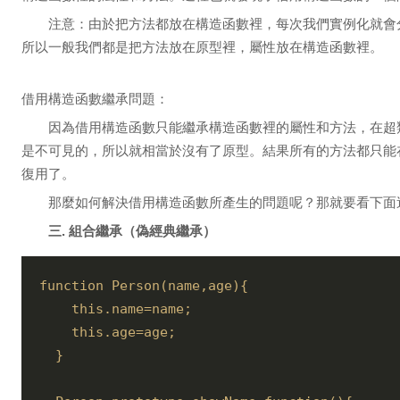
注意：由於把方法都放在構造函數裡，每次我們實例化就會
所以一般我們都是把方法放在原型裡，屬性放在構造函數裡。
借用構造函數繼承問題：
因為借用構造函數只能繼承構造函數裡的屬性和方法，在超
是不可見的，所以就相當於沒有了原型。結果所有的方法都只能
復用了。
那麼如何解決借用構造函數所產生的問題呢？那就要看下面
三. 組合繼承（偽經典繼承）
function Person(name,age){

    this.name=name;

    this.age=age;

  }
