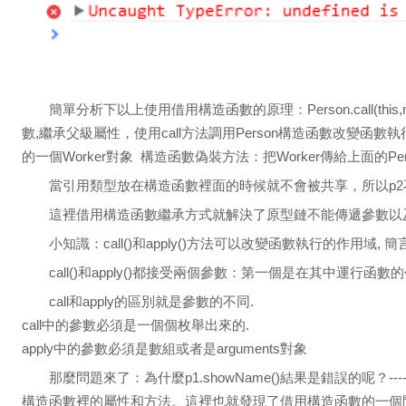
簡單分析下以上使用借用構造函數的原理：Person.call(this
數,繼承父級屬性，使用call方法調用Person構造函數改變函數執行時候
的一個Worker對象 構造函數偽裝方法：把Worker傳給上面的Per
當引用類型放在構造函數裡面的時候就不會被共享，所以p2
這裡借用構造函數繼承方式就解決了原型鏈不能傳遞參數以
小知識：call()和apply()方法可以改變函數執行的作用域,
call()和apply()都接受兩個參數：第一個是在其中運行
call和apply的區別就是參數的不同.
call中的參數必須是一個個枚舉出來的.
apply中的參數必須是數組或者是arguments對象
那麼問題來了：為什麼p1.showName()結果是錯誤的呢？
構造函數裡的屬性和方法。這裡也就發現了借用構造函數的一個