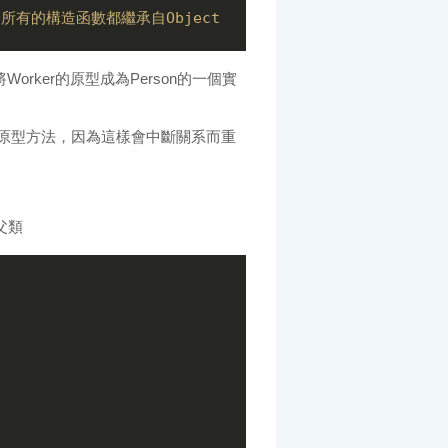
ture 所有的構造函數都繼承自Object
); 將Worker的原型成為Person的一個實
原型方法，因為這樣會中斷關系而重
父類