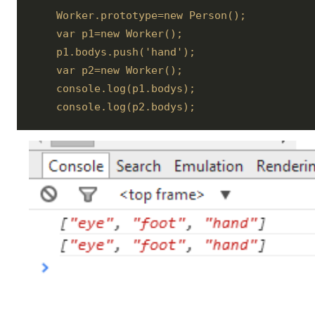
    Worker.prototype=new Person();

    var p1=new Worker();

    p1.bodys.push('hand');

    var p2=new Worker(); 

    console.log(p1.bodys);

    console.log(p2.bodys);