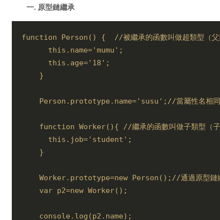
一. 原型鏈繼承
function Person() {  //被繼承的函數叫做超類型（
      this.name='mumu';

      this.age='18';

    }

    Person.prototype.name='susu';/
    function Worker(){ //繼承的函數叫做子類型
      this.job='student';

    }

    Worker.prototype=new Person();
    var p2=new Worker(); 

    console.log(p2.name);
