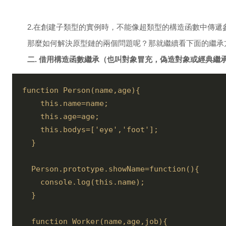
2.在創建子類型的實例時，不能像超類型的構造函數中傳遞
那麼如何解決原型鏈的兩個問題呢？那就繼續看下面的繼承
二. 借用構造函數繼承（也叫對象冒充，偽造對象或經典繼
function Person(name,age){

    this.name=name;

    this.age=age;

    this.bodys=['eye','foot'];

  }

  Person.prototype.showName=function(){

    console.log(this.name);

  }

  function Worker(name,age,job){
