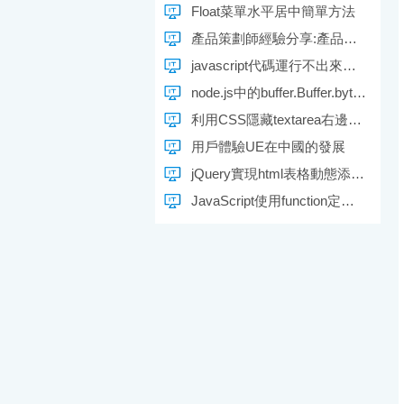
Float菜單水平居中簡單方法
產品策劃師經驗分享:產品策劃不止是產品策劃
javascript代碼運行不出來執行錯誤的可能情況整理
node.js中的buffer.Buffer.byteLength方法教程使用說明詳解
利用CSS隱藏textarea右邊的Scrollbar滾動條
用戶體驗UE在中國的發展
jQuery實現html表格動態添加新行的方法
JavaScript使用function定義對象並調用的方法